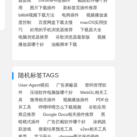
器新闻
chrome书签插件
截图软件哪个好
用
图片下载插件
新标签页插件推荐
bilibili视频下载方法
电商插件
视频播放速
度控制
百度网盘下载太慢
macOS实用技
巧
好用的手机浏览器推荐
下载器大全
电脑浏览器推荐
谷歌浏览器最新版
视频
播放器哪个好
油猴脚本下载
随机标签TAGS
User-Agent模拟
广告屏蔽器
密码管理软
件
压缩软件电脑版哪个好
WebGL相关工
具
微博相关插件
视频播放插件
PDF合
并工具
哔哩哔哩怎么下载视频
谷歌应用
商店推荐
Google Docs相关插件推荐
黑
暗模式插件
广告拦截软件哪个好
涂鸦跳
跃游戏
搜索结果预览工具
v2ex相关工具
推荐
学习平台
chrome图片保存插件