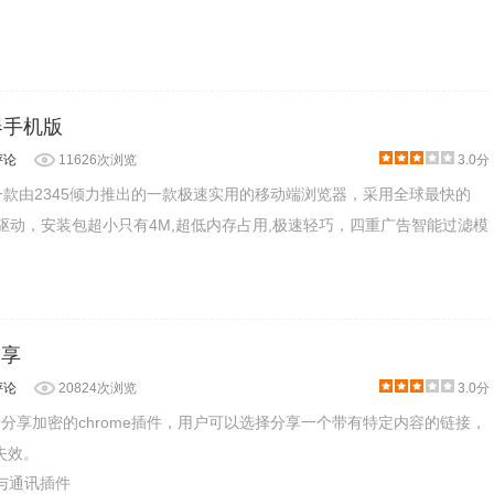
器手机版
评论
11626次浏览
3.0分
是一款由2345倾力推出的一款极速实用的移动端浏览器，采用全球最快的
强力驱动，安装包超小只有4M,超低内存占用,极速轻巧，四重广告智能过滤模
分享
评论
20824次浏览
3.0分
可以给分享加密的chrome插件，用户可以选择分享一个带有特定内容的链接，
失效。
交与通讯插件