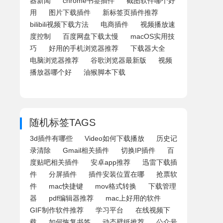
器新闻
chrome书签插件
截图软件哪个好
用
图片下载插件
新标签页插件推荐
bilibili视频下载方法
电商插件
视频播放速
度控制
百度网盘下载太慢
macOS实用技
巧
好用的手机浏览器推荐
下载器大全
电脑浏览器推荐
谷歌浏览器最新版
视频
播放器哪个好
油猴脚本下载
随机标签TAGS
3d插件有哪些
Video如何下载播放
历史记
录清除
Gmail相关插件
切换IP插件
百
度贴吧相关插件
安卓app推荐
迅雷下载插
件
分屏插件
插件安装位置在哪
抢票软
件
mac快捷键
mov格式转换
下载管理
器
pdf编辑器推荐
mac上好用的软件
GIF制作软件推荐
学习平台
在线视频下
载
如何恢复书签
动态壁纸推荐
公众号