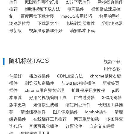
插件
截图软件哪个好用
图片下载插件
新标签页插件
推荐
bilibili视频下载方法
电商插件
视频播放速度控
制
百度网盘下载太慢
macOS实用技巧
好用的手机
浏览器推荐
下载器大全
电脑浏览器推荐
谷歌浏览器
最新版
视频播放器哪个好
油猴脚本下载
随机标签TAGS
视频下载
用什么软
件最好
播放器插件
CDN加速方法
chrome鼠标右键
插件
浏览器加密插件
与GitHub相关插件
新标签页
插件
chrome用户脚本管理
扩展程序开发教程
js脚
本推荐
好用的视频编辑工具
广告过滤器
360浏览器
版本更新
短链接生成器
缩短网址插件
长截图工具推
荐
清除缓存插件
图片识别插件
lombok插件
清理
缓存插件
在线翻译工具推荐
网页重新加载
多条件查
询代码
音频可视化插件
订票软件
自定义光标插
件
数据库管理工具