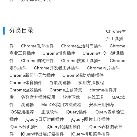
分类目录
Chrome生
产工具插
件
Chrome教育插件
Chrome生活时尚插件
Chrome
商业工具插件
Chrome博客插件
Chrome社交与通讯插
件
Chrome购物插件
Chrome搜索工具插件
Chrome
娱乐插件
Chrome开发者工具插件
Chrome照片插件
Chrome新闻与天气插件
Chrome辅助功能插件
Chrome体育插件
谷歌浏览器
实用方法教程
Chrome游戏插件
Chrome主题背景
chrome插件开
发
谷歌官方插件应用
软件下载
在线工具
MAC软
件
浏览器
MacOS实用方法教程
安卓应用推荐
IOS应用推荐
正版软件
jQuery插件
jQuery表单验证
插件
jQuery日历时间插件
jQuery图片上传插件
jQuery分页插件
jQuery轮播图插件
jQuery表格图表插
件
jQuery弹出层灯箱插件
jQuery树形菜单插件