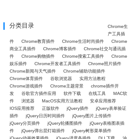
分类目录
Chrome生
产工具插
件
Chrome教育插件
Chrome生活时尚插件
Chrome
商业工具插件
Chrome博客插件
Chrome社交与通讯插
件
Chrome购物插件
Chrome搜索工具插件
Chrome
娱乐插件
Chrome开发者工具插件
Chrome照片插件
Chrome新闻与天气插件
Chrome辅助功能插件
Chrome体育插件
谷歌浏览器
实用方法教程
Chrome游戏插件
Chrome主题背景
chrome插件开
发
谷歌官方插件应用
软件下载
在线工具
MAC软
件
浏览器
MacOS实用方法教程
安卓应用推荐
IOS应用推荐
正版软件
jQuery插件
jQuery表单验证
插件
jQuery日历时间插件
jQuery图片上传插件
jQuery分页插件
jQuery轮播图插件
jQuery表格图表插
件
jQuery弹出层灯箱插件
jQuery树形菜单插件
jQuery动画效果插件
jQuery进度条插件
DLL下载
油