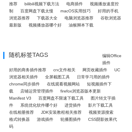
推荐
bilibili视频下载方法
电商插件
视频播放速度控
制
百度网盘下载太慢
macOS实用技巧
好用的手机
浏览器推荐
下载器大全
电脑浏览器推荐
谷歌浏览器
最新版
视频播放器哪个好
油猴脚本下载
随机标签TAGS
编辑Office
插件
好用的商务插件推荐
crx文件相关
网页收藏插件
UC
浏览器相关插件
全屏截图工具
日常学习用的插件
chrome同步插件
在线观看视频网站
短视频插件下
载
店铺运营管理插件
firefox浏览器版本更新
Manifest V3
百度网盘不限速下载工具
图片转文字插
件
系统优化软件哪个好
进货插件
影片下载工具
在线相册推荐
JDK安装教程相关推荐
视频资源搜索
格式转换器
游戏插件
轮播图插件
CSS阴影效果代
码