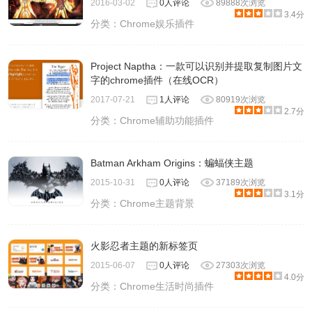
2016-03-02
0人评论
89888次浏览
3.4分
分类：
Chrome娱乐插件
Project Naptha：一款可以识别并提取复制图片文
字的chrome插件（在线OCR）
2017-07-21
1人评论
80919次浏览
2.7分
分类：
Chrome辅助功能插件
Batman Arkham Origins：蝙蝠侠主题
2015-10-31
0人评论
37189次浏览
3.1分
分类：
Chrome主题背景
火影忍者主题的新标签页
2015-06-07
0人评论
27303次浏览
4.0分
分类：
Chrome生活时尚插件