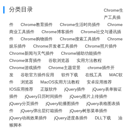
分类目录
Chrome生
产工具插
件
Chrome教育插件
Chrome生活时尚插件
Chrome
商业工具插件
Chrome博客插件
Chrome社交与通讯插
件
Chrome购物插件
Chrome搜索工具插件
Chrome
娱乐插件
Chrome开发者工具插件
Chrome照片插件
Chrome新闻与天气插件
Chrome辅助功能插件
Chrome体育插件
谷歌浏览器
实用方法教程
Chrome游戏插件
Chrome主题背景
chrome插件开
发
谷歌官方插件应用
软件下载
在线工具
MAC软
件
浏览器
MacOS实用方法教程
安卓应用推荐
IOS应用推荐
正版软件
jQuery插件
jQuery表单验证
插件
jQuery日历时间插件
jQuery图片上传插件
jQuery分页插件
jQuery轮播图插件
jQuery表格图表插
件
jQuery弹出层灯箱插件
jQuery树形菜单插件
jQuery动画效果插件
jQuery进度条插件
DLL下载
油
猴脚本