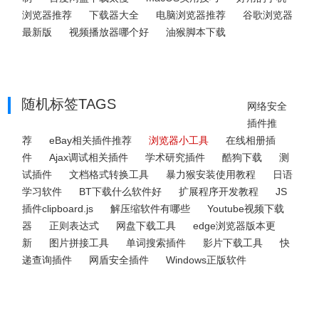
浏览器推荐
下载器大全
电脑浏览器推荐
谷歌浏览器
最新版
视频播放器哪个好
油猴脚本下载
随机标签TAGS
网络安全
插件推
荐
eBay相关插件推荐
浏览器小工具
在线相册插
件
Ajax调试相关插件
学术研究插件
酷狗下载
测
试插件
文档格式转换工具
暴力猴安装使用教程
日语
学习软件
BT下载什么软件好
扩展程序开发教程
JS
插件clipboard.js
解压缩软件有哪些
Youtube视频下载
器
正则表达式
网盘下载工具
edge浏览器版本更
新
图片拼接工具
单词搜索插件
影片下载工具
快
递查询插件
网盾安全插件
Windows正版软件