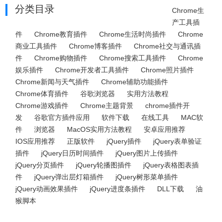
分类目录
Chrome生
产工具插
件
Chrome教育插件
Chrome生活时尚插件
Chrome
商业工具插件
Chrome博客插件
Chrome社交与通讯插
件
Chrome购物插件
Chrome搜索工具插件
Chrome
娱乐插件
Chrome开发者工具插件
Chrome照片插件
Chrome新闻与天气插件
Chrome辅助功能插件
Chrome体育插件
谷歌浏览器
实用方法教程
Chrome游戏插件
Chrome主题背景
chrome插件开
发
谷歌官方插件应用
软件下载
在线工具
MAC软
件
浏览器
MacOS实用方法教程
安卓应用推荐
IOS应用推荐
正版软件
jQuery插件
jQuery表单验证
插件
jQuery日历时间插件
jQuery图片上传插件
jQuery分页插件
jQuery轮播图插件
jQuery表格图表插
件
jQuery弹出层灯箱插件
jQuery树形菜单插件
jQuery动画效果插件
jQuery进度条插件
DLL下载
油
猴脚本