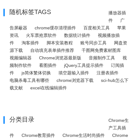
随机标签TAGS
播放器插
件
广
告屏蔽器
chrome缓存清理插件
百度相关工具
苹果
资讯
火车票抢票软件
数据统计插件
视频播放插
件
淘客插件
脚本安装教程
账号同步工具
网盘资
源下载
自动填充表单插件推荐
千图网免费素材图库
视频编辑器
Chrome浏览器最新版
音频制作工具
视
频制作软件
看图插件
jQuery工具提示插件
订阅插
件
js简体繁体切换
填空题输入插件
注册表插件
电脑杀毒工具有哪些
chrome浏览器下载
sci-hub怎么下
载文献
excel在线编辑插件
分类目录
Chrome生
产工具插
件
Chrome教育插件
Chrome生活时尚插件
Chrome