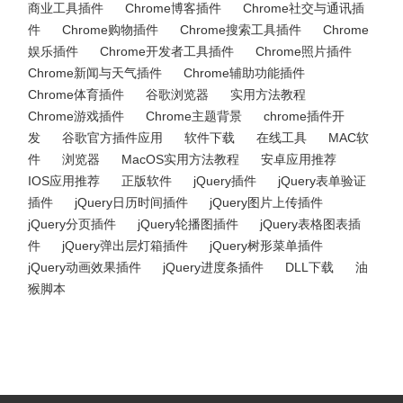
商业工具插件
Chrome博客插件
Chrome社交与通讯插
件
Chrome购物插件
Chrome搜索工具插件
Chrome
娱乐插件
Chrome开发者工具插件
Chrome照片插件
Chrome新闻与天气插件
Chrome辅助功能插件
Chrome体育插件
谷歌浏览器
实用方法教程
Chrome游戏插件
Chrome主题背景
chrome插件开
发
谷歌官方插件应用
软件下载
在线工具
MAC软
件
浏览器
MacOS实用方法教程
安卓应用推荐
IOS应用推荐
正版软件
jQuery插件
jQuery表单验证
插件
jQuery日历时间插件
jQuery图片上传插件
jQuery分页插件
jQuery轮播图插件
jQuery表格图表插
件
jQuery弹出层灯箱插件
jQuery树形菜单插件
jQuery动画效果插件
jQuery进度条插件
DLL下载
油
猴脚本