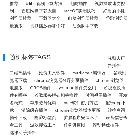
推荐
bilibili视频下载方法
电商插件
视频播放速度控
制
百度网盘下载太慢
macOS实用技巧
好用的手机
浏览器推荐
下载器大全
电脑浏览器推荐
谷歌浏览器
最新版
视频播放器哪个好
油猴脚本下载
随机标签TAGS
视频去广
告插件
二维码插件
比价工具软件
markdown编辑器
谷歌浏
览器下载
chrome浏览器分屏分页插件
chrome浏览器
电脑版
CROS插件
youtube插件怎么用
超级拖拽插
件有哪些
谷歌服务框架相关推荐
时间视图插件
开发
者模式
苹果教育优惠
mac软件使用方法
配乐app下
载
清除缓存插件
chrome浏览器版本更新
沙拉查词
插件下载
隐藏标签页
扩展程序安装不了
设备信息查
看工具
游戏搜索工具
任务进度图
滚动特效插件
选课助手插件