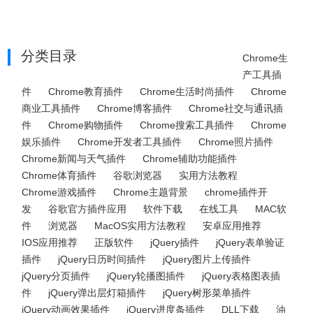
分类目录
Chrome生
产工具插
件
Chrome教育插件
Chrome生活时尚插件
Chrome
商业工具插件
Chrome博客插件
Chrome社交与通讯插
件
Chrome购物插件
Chrome搜索工具插件
Chrome
娱乐插件
Chrome开发者工具插件
Chrome照片插件
Chrome新闻与天气插件
Chrome辅助功能插件
Chrome体育插件
谷歌浏览器
实用方法教程
Chrome游戏插件
Chrome主题背景
chrome插件开
发
谷歌官方插件应用
软件下载
在线工具
MAC软
件
浏览器
MacOS实用方法教程
安卓应用推荐
IOS应用推荐
正版软件
jQuery插件
jQuery表单验证
插件
jQuery日历时间插件
jQuery图片上传插件
jQuery分页插件
jQuery轮播图插件
jQuery表格图表插
件
jQuery弹出层灯箱插件
jQuery树形菜单插件
jQuery动画效果插件
jQuery进度条插件
DLL下载
油